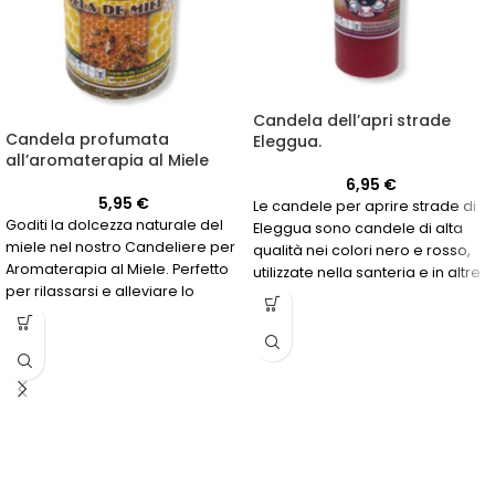
Candela dell’apri strade
Candela profumata
Eleggua.
all’aromaterapia al Miele
6,95
€
5,95
€
Le candele per aprire strade di
Goditi la dolcezza naturale del
Eleggua sono candele di alta
miele nel nostro Candeliere per
qualità nei colori nero e rosso,
Aromaterapia al Miele. Perfetto
utilizzate nella santeria e in altre
per rilassarsi e alleviare lo
tradizioni spirituali per
stress.
connettersi con l'energia
protettiva e guida dell'orisha
Eleggua.