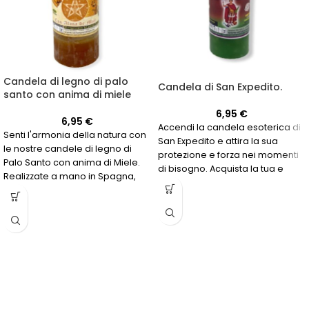
Candela di legno di palo
Candela di San Expedito.
santo con anima di miele
6,95
€
6,95
€
Accendi la candela esoterica di
Senti l'armonia della natura con
San Expedito e attira la sua
le nostre candele di legno di
protezione e forza nei momenti
Palo Santo con anima di Miele.
di bisogno. Acquista la tua e
Realizzate a mano in Spagna,
scopri di più su questa potente
con una durata di 60 ore.
candela colorata di rosso e
verde!