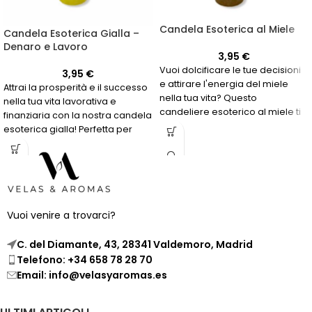
Candela Esoterica al Miele
Candela Esoterica Gialla –
Denaro e Lavoro
3,95
€
Vuoi dolcificare le tue decisioni
3,95
€
e attirare l'energia del miele
Attrai la prosperità e il successo
nella tua vita? Questo
nella tua vita lavorativa e
candeliere esoterico al miele ti
finanziaria con la nostra candela
aiuterà a farlo.
esoterica gialla! Perfetta per
coloro che cercano energie
positive per il denaro e il lavoro.
Vuoi venire a trovarci?
C. del Diamante, 43, 28341 Valdemoro, Madrid
Telefono: +34 658 78 28 70
Email: info@velasyaromas.es