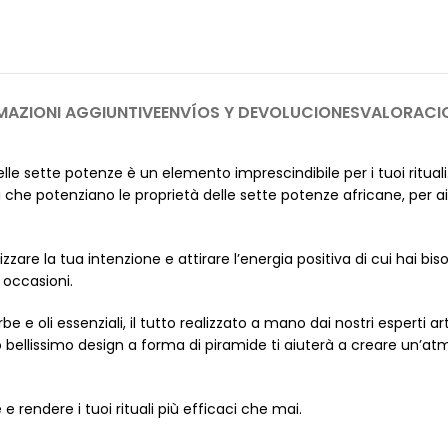
MAZIONI AGGIUNTIVE
ENVÍOS Y DEVOLUCIONES
VALORACI
delle sette potenze è un elemento imprescindibile per i tuoi ritua
e potenziano le proprietà delle sette potenze africane, per aiuta
zare la tua intenzione e attirare l’energia positiva di cui hai bis
e occasioni.
 e oli essenziali, il tutto realizzato a mano dai nostri esperti ar
 il suo bellissimo design a forma di piramide ti aiuterà a creare un
 rendere i tuoi rituali più efficaci che mai.