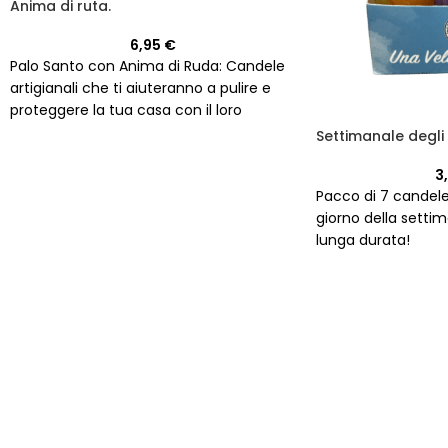
Anima di ruta.
6,95
€
Palo Santo con Anima di Ruda: Candele
artigianali che ti aiuteranno a pulire e
proteggere la tua casa con il loro
profumo di palo santo e ruda. Realizzate
Settimanale degli
in Spagna.
3
Pacco di 7 candel
giorno della setti
lunga durata!