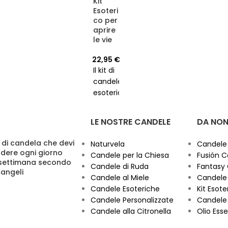
60 ore.
Kit
candele
Esoteri
dell'Avvento.
co per
aprire
Accendi
le vie
la
magia,
22,95
€
acquistali
Il kit di
oggi!
candele
esoteriche
"Abre
Caminos"
LE NOSTRE CANDELE
DA NON
è un
insieme
 di candela che devi
Naturvela
Candele
di
dere ogni giorno
Candele per la Chiesa
Fusión C
candele
 settimana secondo
Candele di Ruda
Fantasy
progettato
cangeli
Candele al Miele
Candele 
per
Candele Esoteriche
Kit Esoter
aprire
Candele Personalizzate
Candele 
strade
Candele alla Citronella
Olio Esse
ed
eliminare