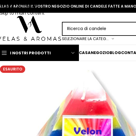
Skip to navigation
ELAS Y AROMAS IL VOSTRO NEGOZIO ONLINE DI CANDELE FATTE A MAN
Skip to main content
SELEZIONARE LA CATEGORIA
CASA
NEGOZIO
BLOG
CONT
I NOSTRI PRODOTTI
ESAURITO