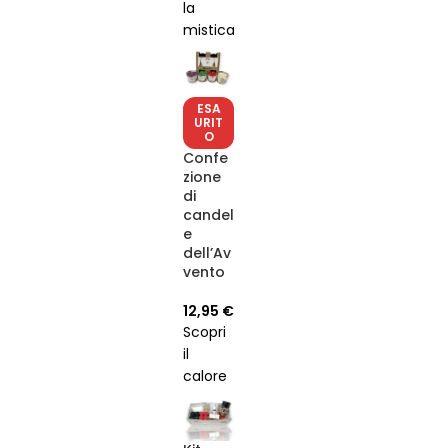
la
per
mistica
qualsiasi
fragranza
stanza,
del
con un
Palo
profumo
ESA
Santo
rilassante
URIT
O
con
e
Confe
Alma
avvolgente.
zione
de
di
Opium
candel
nei
e
nostri
dell’Av
vento
candele
artigianali,
12,95
€
realizzati
Scopri
in
il
Spagna
calore
e che
dell'Avvento
durano
con le
fino a
nostre