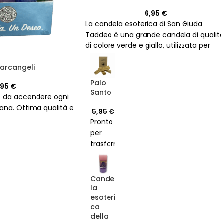
6,95
€
La candela esoterica di San Giuda
Taddeo è una grande candela di qualit
di colore verde e giallo, utilizzata per
invocare l'aiuto del santo nei momenti
 arcangeli
difficili.
<div class="text-base gap-4 md:gap-6
Palo
,95
€
md:max-w-2xl lg:max-w-xl xl:max-w-3
Santo
e da accendere ogni
p-4 md:py
mana. Ottima qualità e
5,95
€
Pronto
per
trasformare
il tuo
spazio?
Aggiungi
Cande
il
la
esoteri
nostro
ca
Pacchetto
della
di Tre