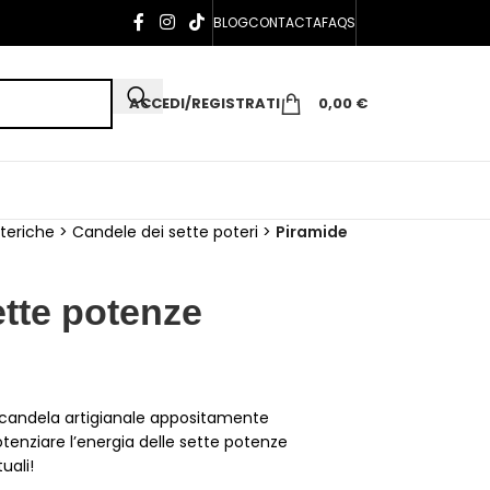
BLOG
CONTACTA
FAQS
ACCEDI/REGISTRATI
0,00
€
teriche
>
Candele dei sette poteri
>
Piramide
ette potenze
 candela artigianale appositamente
otenziare l’energia delle sette potenze
uali!