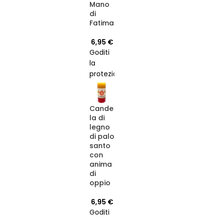
Mano
Palo
di
Santo
Fatima
al
carrello
6,95
€
oggi e
Goditi
senti la
la
differenza.
protezione
e la
buona
fortuna
Cande
della
la di
legno
Mano
di palo
di
santo
Fatima
con
con la
anima
nostra
di
candela
oppio
di alta
6,95
€
qualità.
Goditi
Perfetta