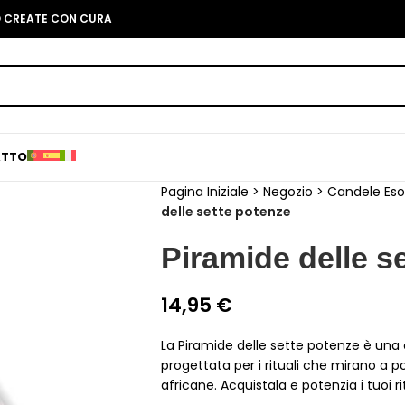
O CREATE CON CURA
ATTO
Pagina Iniziale
>
Negozio
>
Candele Eso
delle sette potenze
Piramide delle s
14,95
€
La Piramide delle sette potenze è una
progettata per i rituali che mirano a p
africane. Acquistala e potenzia i tuoi rit