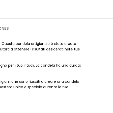
ONES
li. Questa candela artigianale è stata creata
rti a ottenere i risultati desiderati nelle tue
ogno per i tuoi rituali. La candela ha una durata
tigiani, che sono riusciti a creare una candela
’atmosfera unica e speciale durante le tue