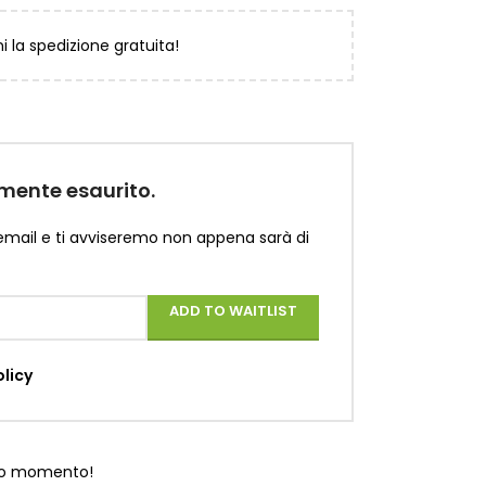
ni la spedizione gratuita!
mente esaurito.
 email e ti avviseremo non appena sarà di
ADD TO WAITLIST
olicy
to momento!