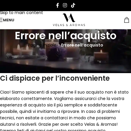
Skip to navigation
Skip to main content
MENU
Errore nell’acquisto
Pagina Iniziale
>
Errore nell’acquisto
Riprova! Vi aiutiamo con i vostri
acquisti presso Velas & Aromas
Ci dispiace per l’inconveniente
Ciao! Siamo spiacenti di sapere che il suo acquisto non è stato
elaborato correttamente. Vogliamo assicurarci che la vostra
esperienza di acquisto sia il più semplice e soddisfacente
possibile, quindi vi invitiamo a riprovare. In caso di problemi
tecnici, non esitate a contattarci in modo che possiamo
aiutarvi a risolverli. Grazie per aver scelto Velas & Aromas!
Saremo lieti di aiutarvi nel vostro prossimo acquisto.