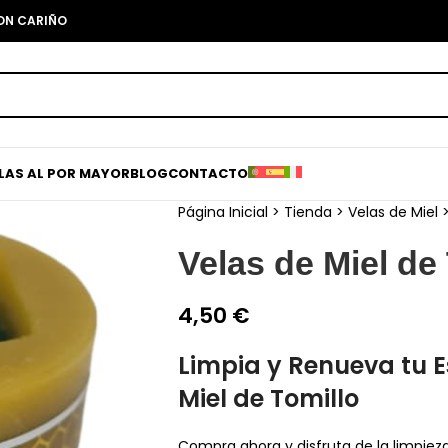
CON CARIÑO
ELAS AL POR MAYOR
BLOG
CONTACTO
Página Inicial
>
Tienda
>
Velas de Miel
Velas de Miel de
4,50
€
Limpia y Renueva tu E
Miel de Tomillo
Compra ahora y disfruta de la limpiez