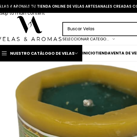
Skip to navigation
ELAS Y AROMAS TU TIENDA ONLINE DE VELAS ARTESANALES CREADAS 
Skip to main content
SELECCIONAR CATEGORÍA
INICIO
TIENDA
VENTA DE V
NUESTRO CATÁLOGO DE VELAS