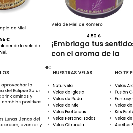
Vela de Miel de Romero
apia de Miel
4,50
€
,95
€
¡Embriaga tus sentido
placer de la vela de
con el aroma de la
iel.
miel de romero!
ULOS
NUESTRAS VELAS
NO TE 
Añade un toque de naturaleza y
espiritualidad a tu hogar. ¡Compra aho
aprovechar la
Naturvela
Velas Ar
y
convierte
tu espacio con
nuestra ve
a del Eclipse Solar
Velas de Iglesia
Fusión C
artesanal de miel de romero
!
abrir caminos y
Velas de Ruda
Fantasy
r cambios positivos
Velas de Miel
Velas de
Velas Esotéricas
Kits Esot
Velas Personalizadas
Velas de
es Lunas Llenas del
: crecer, avanzar y
Velas Citronela
Aceites 