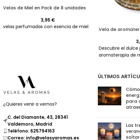
Velas de Miel en Pack de 8 unidades
3,95
€
velas perfumadas con esencia de miel
Vela de aromater
3
Descubre el dulce 
aromaterapia de m
ÚLTIMOS ARTÍC
Cómo 
energí
para 
¿Quieres venir a vernos?
atrae
C. del Diamante, 43, 28341
Valdemoro, Madrid
Las tr
Teléfono: 625794163
verano
soltar
Correo: info@velasyaromas.es