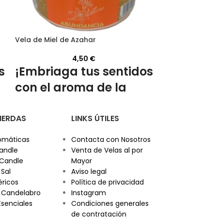
Vela de Miel de Azahar
Vela de Miel de
4,50
€
s
¡Embriaga tus sentidos
Atrae Pr
con el aroma de la
Nuestras
miel de azahar!
de Mil Fl
PIERDAS
LINKS ÚTILES
Añade un toque de naturaleza y
Compra ahora
ra
espiritualidad a tu hogar
. ¡Compra
transformación
omáticas
Contacta con Nosotros
la
ahora y transforma tu espacio con
Miel de Mil Flor
andle
Venta de Velas al por
nuestra vela artesanal de miel de
Enciende la pros
 Candle
Mayor
azahar!
en cada rincón 
 Sal
Aviso legal
éricos
Política de privacidad
 Candelabro
Instagram
Esenciales
Condiciones generales
de contratación