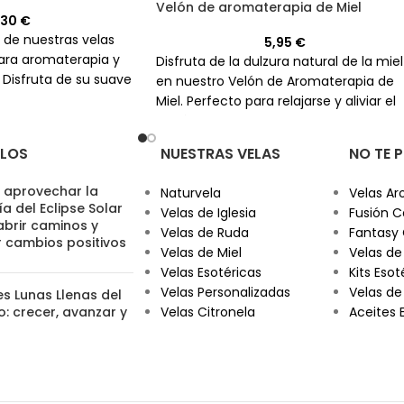
Velón de aromaterapia de Miel
,30
€
 de nuestras velas
5,95
€
para aromaterapia y
Disfruta de la dulzura natural de la miel
. Disfruta de su suave
en nuestro Velón de Aromaterapia de
ras te relajas
Miel. Perfecto para relajarse y aliviar el
 horas.
estrés.
ULOS
NUESTRAS VELAS
NO TE 
aprovechar la
Naturvela
Velas Ar
a del Eclipse Solar
Velas de Iglesia
Fusión C
abrir caminos y
Velas de Ruda
Fantasy
r cambios positivos
Velas de Miel
Velas de
Velas Esotéricas
Kits Esot
Velas Personalizadas
Velas de
es Lunas Llenas del
: crecer, avanzar y
Velas Citronela
Aceites 