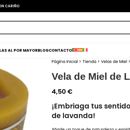
CON CARIÑO
ELAS AL POR MAYOR
BLOG
CONTACTO
Página Inicial
>
Tienda
>
Velas de Miel
Vela de Miel de 
4,50
€
¡Embriaga tus sentido
de lavanda!
Añade un toque de naturaleza y espiri