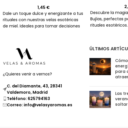
2
1,45
€
Descubre la magia
Dale un toque dulce y energizante a tus
Bujías, perfectas 
rituales con nuestras velas esotéricas
rituales esotéricos
de miel. Ideales para tomar decisiones
aroma a miel mient
importantes y encontrar claridad en tu
durante más de 20
camino.
ÚLTIMOS ARTÍC
Cómo 
energí
para 
¿Quieres venir a vernos?
atrae
C. del Diamante, 43, 28341
Valdemoro, Madrid
Las tr
Teléfono: 625794163
verano
soltar
Correo: info@velasyaromas.es