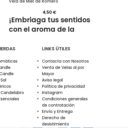
Vela de Miel de Romero
Vela de Miel d
4,50
€
¡Embriaga tus sentidos
¡Embriag
con el aroma de la
con el a
miel de romero!
miel de 
PIERDAS
LINKS ÚTILES
Añade un toque de naturaleza y
Añade un toque
espiritualidad a tu hogar. ¡Compra ahora
espiritualidad 
omáticas
Contacta con Nosotros
y
convierte
tu espacio con
nuestra vela
ahora y transfo
andle
Venta de Velas al por
artesanal de miel de romero
!
nuestra vela ar
 Candle
Mayor
azahar!
 Sal
Aviso legal
éricos
Política de privacidad
 Candelabro
Instagram
Esenciales
Condiciones generales
de contratación
Envío y Entrega
Derecho de
desistimiento