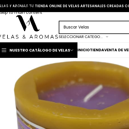
Skip to navigation
ELAS Y AROMAS TU TIENDA ONLINE DE VELAS ARTESANALES CREADAS 
Skip to main content
SELECCIONAR CATEGORÍA
INICIO
TIENDA
VENTA DE V
NUESTRO CATÁLOGO DE VELAS