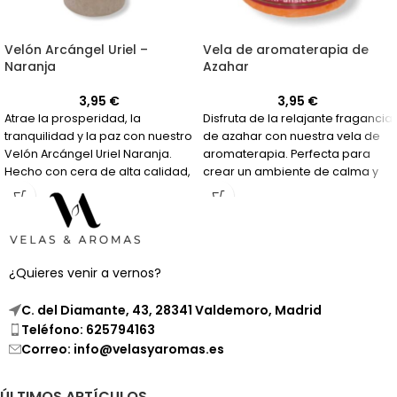
Velón Arcángel Uriel –
Vela de aromaterapia de
Naranja
Azahar
3,95
€
3,95
€
Atrae la prosperidad, la
Disfruta de la relajante fragancia
tranquilidad y la paz con nuestro
de azahar con nuestra vela de
Velón Arcángel Uriel Naranja.
aromaterapia. Perfecta para
Hecho con cera de alta calidad,
crear un ambiente de calma y
es perfecto para tus peticiones
tranquilidad en tu hogar.
más importantes.
¿Quieres venir a vernos?
C. del Diamante, 43, 28341 Valdemoro, Madrid
Teléfono: 625794163
Correo: info@velasyaromas.es
ÚLTIMOS ARTÍCULOS