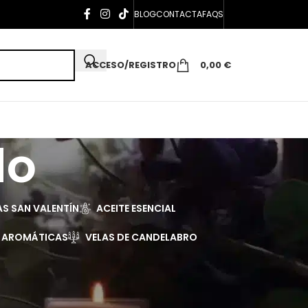
BLOG
CONTACTA
FAQS
ACCESO/REGISTRO
0,00
€
do
AS SAN VALENTÍN
ACEITE ESENCIAL
S AROMÁTICAS
VELAS DE CANDELABRO
r
Todos