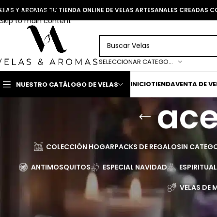
Skip to navigation
ELAS Y AROMAS TU TIENDA ONLINE DE VELAS ARTESANALES CREADAS 
Skip to main content
SELECCIONAR CATEGORÍA
INICIO
TIENDA
VENTA DE V
NUESTRO CATÁLOGO DE VELAS
ace
COLECCIÓN HOGAR
PACKS DE REGALO
SIN CATEG
ANTIMOSQUITOS
ESPECIAL NAVIDAD
ESPIRITUA
VELAS DE M
Página Inicial
>
aceite perfumado