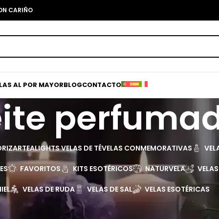
CON CARIÑO
ELAS AL POR MAYOR
BLOG
CONTACTO
ite perfuma
ORIZAR
TEALIGHTS VELAS DE TÉ
VELAS CONMEMORATIVAS
VEL
LES
FAVORITOS
KITS ESOTÉRICOS
NATURVELA
VELA
IEL
VELAS DE RUDA
VELAS DE SAL
VELAS ESOTÉRICAS
Mostra