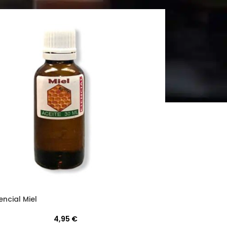
encial Miel
4,95
€