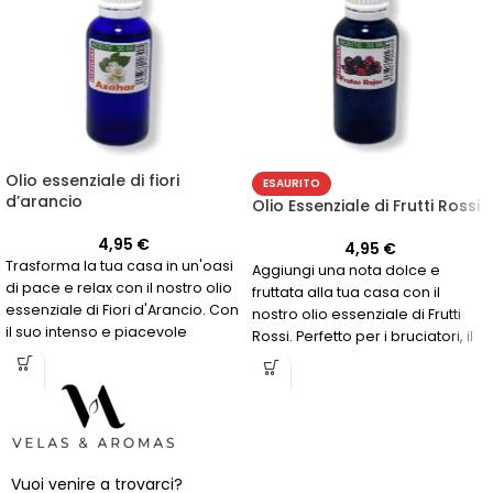
Olio essenziale di fiori
ESAURITO
d’arancio
Olio Essenziale di Frutti Rossi
4,95
€
4,95
€
Trasforma la tua casa in un'oasi
Aggiungi una nota dolce e
di pace e relax con il nostro olio
fruttata alla tua casa con il
essenziale di Fiori d'Arancio. Con
nostro olio essenziale di Frutti
il suo intenso e piacevole
Rossi. Perfetto per i bruciatori, il
aroma, è ideale per essere
suo aroma intenso e gradevole
utilizzato nei bruciatori.
riempirà il tuo spazio con una
Presentato in un flacone da 30
fragranza deliziosa.
Non valido
ml.
Non valido per la creazione
per la creazione di candele.
di candele.
Vuoi venire a trovarci?