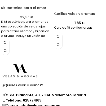
Kit Esotérico para el amor
Cerillas velas y aromas
22,95
€
El kit esotérico para el amor es
1,85
€
una colección de velas rojas
Caja de 18 cerillas largas
para atraer el amor y la pasión
a tu vida. Incluye un velón de
aceite de coco y un velón de
Pompa Gira para aumentar la
sensualidad y la pasión. Úsalo
para atraer a alguien especial o
para fortalecer una relación
existente.
¿Quieres venir a vernos?
C. del Diamante, 43, 28341 Valdemoro, Madrid
Teléfono: 625794163
Correo: info@velasyaromas.es