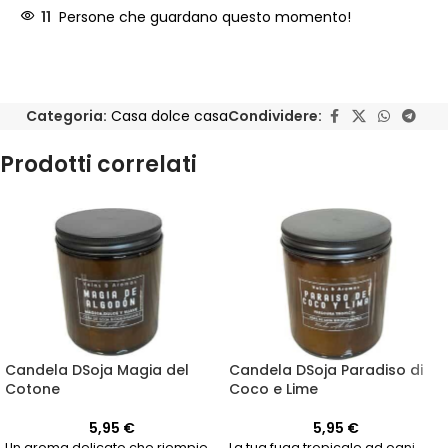
11
Persone che guardano questo momento!
Categoria:
Casa dolce casa
Condividere:
Prodotti correlati
Candela DSoja Magia del
Candela DSoja Paradiso di
Cotone
Coco e Lime
5,95
€
5,95
€
Un aroma delicato che riempie
La tua fuga tropicale ad ogni