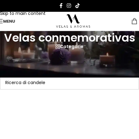
Skip to navigation
Skip to main content
MENU
Velas conmemorativas
Categorie
Pagina Iniziale
>
Velas conmemorativas
Non è stato trovato nessun prodotto che corrisponde alla tua
selezione.