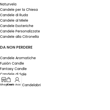
Naturvela
Candele per la Chiesa
Candele di Ruda
Candele al Miele
Candele Esoteriche
Candele Personalizzate
Candele alla Citronella
DA NON PERDERE
Candele Aromatiche
Fusión Candle
Fantasy Candle
Candele di Sale
Kit Esoterici
Candele per Candelabri
Shop
Il mio Account
Cart
Olio Essenziale
LINK UTILI