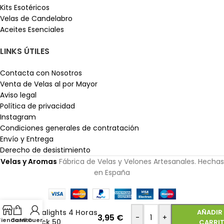
Kits Esotéricos
Velas de Candelabro
Aceites Esenciales
LINKS ÚTILES
Contacta con Nosotros
Venta de Velas al por Mayor
Aviso legal
Política de privacidad
Instagram
Condiciones generales de contratación
Envío y Entrega
Derecho de desistimiento
Velas y Aromas
Fábrica de Velas y Velones Artesanales. Hechas
en España
Tealights 4 Horas
AÑADIR 
3,95
€
-
+
Tienda
Carrito
Mi Cuenta
Pack 50
CARRI