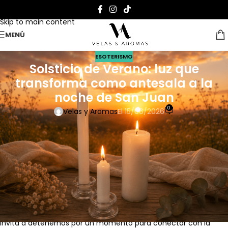
Skip to navigation
Skip to main content
MENÚ
ESOTERISMO
Solsticio de Verano: luz que
transforma como antesala a la
noche de San Juan
0
Velas y Aromas
El 15/06/2026
Cada año, alrededor del
21 de junio
, vivimos uno de los
momentos más especiales del calendario: el
solsticio de
verano
. Es el día con más horas de luz del año en el hemisferio
norte, un instante que desde tiempos ancestrales ha sido
celebrado por numerosas culturas como una festividad ligada
al poder del Sol, la abundancia, la renovación y el crecimiento
personal.
Este año, el solsticio marca el inicio oficial del
verano
y nos
invita a detenernos por un momento para conectar con la