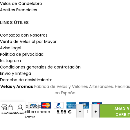
Velas de Candelabro
Aceites Esenciales
LINKS ÚTILES
Contacta con Nosotros
Venta de Velas al por Mayor
Aviso legal
Política de privacidad
Instagram
Condiciones generales de contratación
Envío y Entrega
Derecho de desistimiento
Velas y Aromas
Fábrica de Velas y Velones Artesanales. Hechas
en España
Vela DSoja
AÑADIR 
5,95
€
Mediterranean
-
+
Tienda
Carrito
Mi Cuenta
CARRI
Dreams