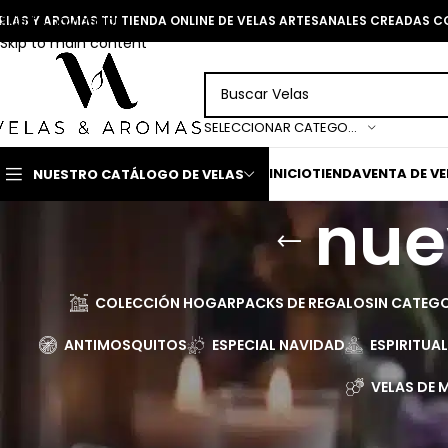
Skip to navigation
ELAS Y AROMAS TU TIENDA ONLINE DE VELAS ARTESANALES CREADAS 
Skip to main content
SELECCIONAR CATEGORÍA
INICIO
TIENDA
VENTA DE V
NUESTRO CATÁLOGO DE VELAS
nue
COLECCIÓN HOGAR
PACKS DE REGALO
SIN CATEG
ANTIMOSQUITOS
ESPECIAL NAVIDAD
ESPIRITUA
VELAS DE M
Página Inicial
>
nuevas amistades