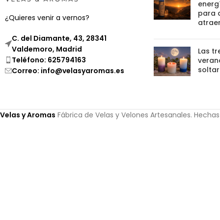
energí
para 
¿Quieres venir a vernos?
atrae
C. del Diamante, 43, 28341
Valdemoro, Madrid
Las tr
Teléfono: 625794163
verano
soltar
Correo: info@velasyaromas.es
Velas y Aromas
Fábrica de Velas y Velones Artesanales. Hecha