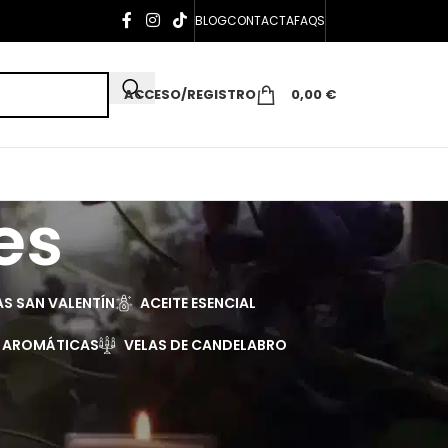
BLOG
CONTACTA
FAQS
ACCESO/REGISTRO
0,00
€
es
AS SAN VALENTÍN
ACEITE ESENCIAL
S AROMÁTICAS
VELAS DE CANDELABRO
r
Todos