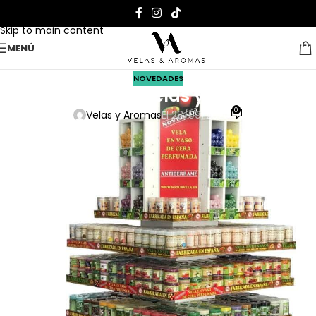
Skip to navigation
Skip to main content
MENÚ
NOVEDADES
Expositores Velas y aromas
0
Velas y Aromas
El 28/09/2020
Os presentamos nuestro expositores
esotéricos, aromáticos y nuestra
góndola donde pueden encontrar
nuestros productos mas populares
en su tienda mas cercana.