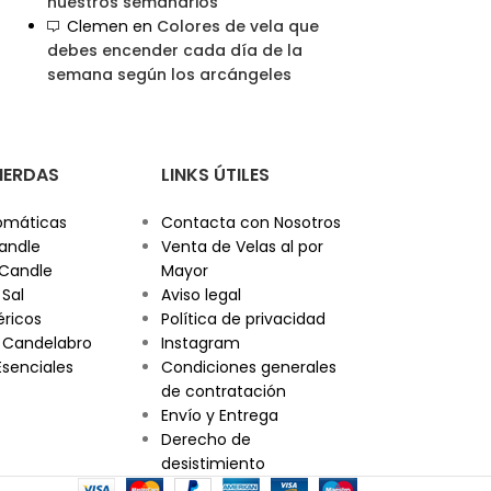
nuestros semanarios
Clemen
en
Colores de vela que
debes encender cada día de la
semana según los arcángeles
PIERDAS
LINKS ÚTILES
omáticas
Contacta con Nosotros
andle
Venta de Velas al por
 Candle
Mayor
 Sal
Aviso legal
éricos
Política de privacidad
 Candelabro
Instagram
Esenciales
Condiciones generales
de contratación
Envío y Entrega
Derecho de
desistimiento