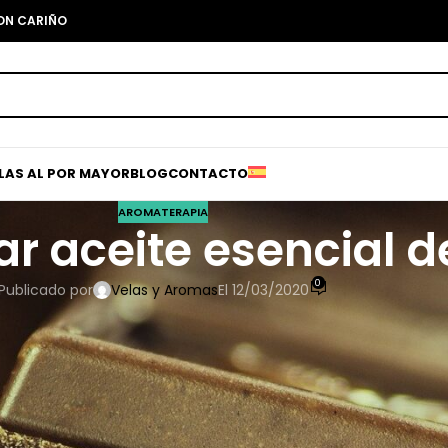
CON CARIÑO
ELAS AL POR MAYOR
BLOG
CONTACTO
AROMATERAPIA
ar aceite esencial 
0
Publicado por
Velas y Aromas
El 12/03/2020
os. Es por eso que el
post
de esta semana va dirigido al aceite
que tiene para nuestra salud:
sido, desde siempre, un gran aliado en lo que a propiedades
a que nos puede ayudar a prevenir infecciones en el cuerpo,
ión y del olor en las heridas.