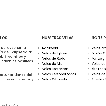
ULOS
NUESTRAS VELAS
NO TE 
aprovechar la
Naturvela
Velas Ar
a del Eclipse Solar
Velas de Iglesia
Fusión C
abrir caminos y
Velas de Ruda
Fantasy
r cambios positivos
Velas de Miel
Velas de
Velas Esotéricas
Kits Esot
Velas Personalizadas
Velas de
es Lunas Llenas del
: crecer, avanzar y
Velas Citronela
Aceites 
s en España