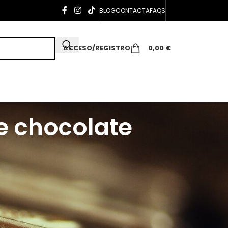
BLOG
CONTACTA
FAQS
ACCESO/REGISTRO
0,00
€
de chocolate
CATEGORÍAS
Aromaterapia
Decoración
Esoterismo
Historia
Navidad