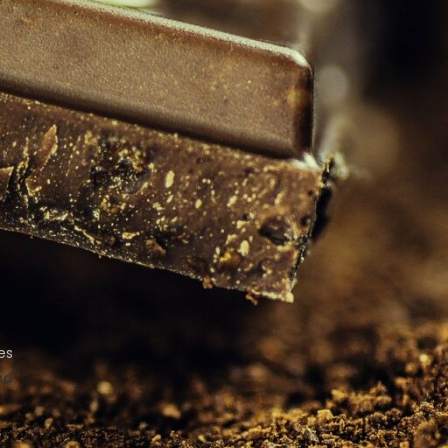
Novedades
e
Prensa
ARTÍCULOS RECIENTES
de
Cómo aprovechar la energía del
Eclipse Solar para abrir caminos y
atraer cambios positivos
Las tres Lunas Llenas del verano:
crecer, avanzar y soltar
Qué es el Yellow Day y cómo cultivar
es
la felicidad todo el año
na