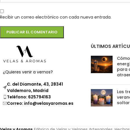
Recibir un correo electrónico con cada nueva entrada.
ÚLTIMOS ARTÍC
Cómo 
energí
para 
¿Quieres venir a vernos?
atrae
C. del Diamante, 43, 28341
Valdemoro, Madrid
Las tr
Teléfono: 625794163
verano
soltar
Correo: info@velasyaromas.es
Velas y Aromas
Fábrica de Velas y Velones Artesanales. Hecha