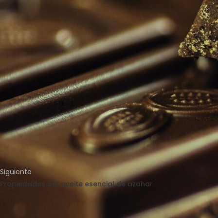
Según estudios que se han publicado recientemente, el
aceite 
compara con otros tipos de aceites. Es porque el gran número
neutralicen los radicales libres que se han basado en oxígeno en
El
cacao
es también el aliado perfecto para que la
piel quede 
prevenir aquellos rayos U.V directos
, al igual que también tie
chocolate mejora, además la elasticidad, la densidad y la hidrata
Si quieres conocer más sobre nuestros productos, visita nuestr
Siguiente
Propiedades del aceite esencial de azahar
Deja una respuesta