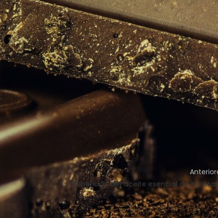
esencial de chocolate tiene un alto nivel de antioxidante
si s
 de antioxidantes que hay en el cacao pueden ayudar a que se
 el cuerpo.
nutrida y que tenga un aspecto saludable y que ayuda a
ne beneficios para bajar la aspereza cutánea. El aceite esencial 
ción de la piel.
a
web
y descubre toda la gama de productos que tenemos.
Anterior
Beneficios del aceite esencial de Mejora