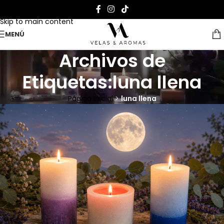
Skip to navigation
Skip to main content
MENÚ
Archivos de
Etiquetas:luna llena
Página Inicial
>
luna llena